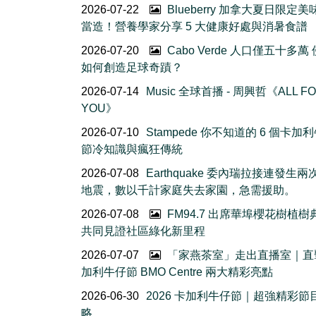
2026-07-22
Blueberry 加拿大夏日限定美
當造！營養學家分享 5 大健康好處與消暑食譜
2026-07-20
Cabo Verde 人口僅五十多萬
如何創造足球奇蹟？
2026-07-14
Music 全球首播 - 周興哲《ALL F
YOU》
2026-07-10
Stampede 你不知道的 6 個卡加
節冷知識與瘋狂傳統
2026-07-08
Earthquake 委內瑞拉接連發生
地震，數以千計家庭失去家園，急需援助。
2026-07-08
FM94.7 出席華埠櫻花樹植
共同見證社區綠化新里程
2026-07-07
「家燕茶室」走出直播室｜直
加利牛仔節 BMO Centre 兩大精彩亮點
2026-06-30
2026 卡加利牛仔節｜超強精彩節
略