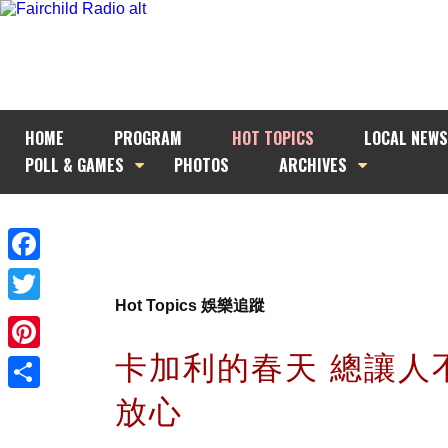
HOME
PROGRAM
HOT TOPICS
LOCAL NEWS
POLL & GAMES
PHOTOS
ARCHIVES
Facebook
Hot Topics 娛樂追蹤
Twitter
卡加利的春天 總讓人
Pinterest
放心
Share