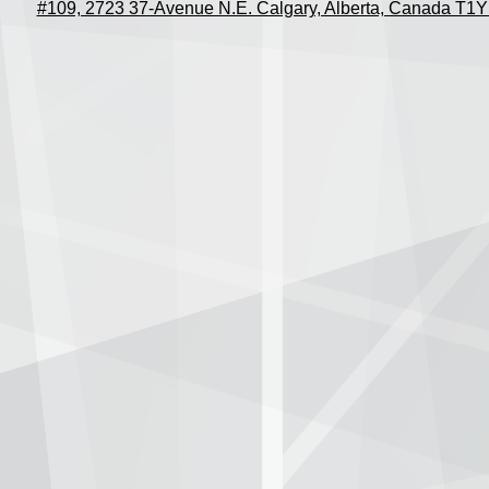
#109, 2723 37-Avenue N.E. Calgary, Alberta, Canada T1