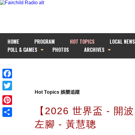
HOME
PROGRAM
HOT TOPICS
LOCAL NEWS
POLL & GAMES
PHOTOS
ARCHIVES
Facebook
Hot Topics 娛樂追蹤
Twitter
【2026 世界盃 - 開
Pinterest
左腳 - 黃慧聰
Share