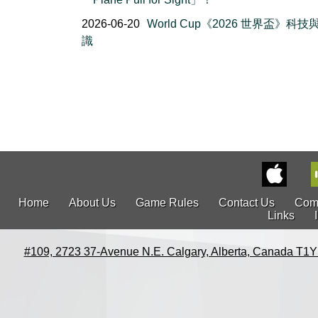
2026-06-20
World Cup《2026 世界盃》科
識
Home
About Us
Game Rules
Contact Us
Com
Links
#109, 2723 37-Avenue N.E. Calgary, Alberta, Canada T1