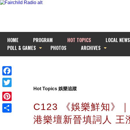
HOME
PROGRAM
HOT TOPICS
LOCAL NEWS
POLL & GAMES
PHOTOS
ARCHIVES
Facebook
Hot Topics 娛樂追蹤
Twitter
C123 《娛樂鮮知》
Pinterest
港樂壇新晉填詞人 王
Share