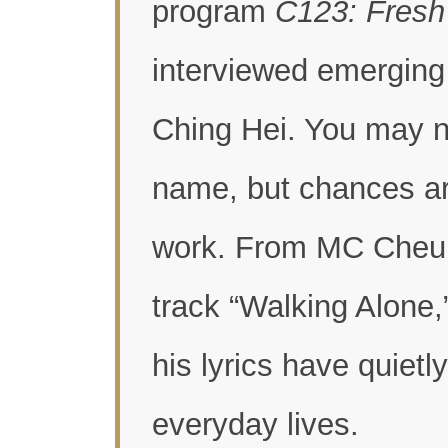
program
C123: Fresh 
interviewed emerging
Ching Hei. You may n
name, but chances ar
work. From MC Cheung 
track “Walking Alone,
his lyrics have quietl
everyday lives.