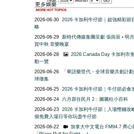
Year:
Month
2026-06-30
2026 卡加利牛仔節｜超強精彩節
略
2026-06-29
新時代傳媒集團呈獻 張與辰 • 明
賀中秋 音樂晚宴
2026-06-28
2026 Canada Day 卡加利
動一覽
2026-06-26
「華語樂世代・全球音樂共創計劃
球徵集
2026-06-25
2026 卡加利牛仔節｜牛仔節必食
2026-06-24
六月原住民月 2：圖騰柱小百科
2026-06-23
2026 卡加利牛仔節｜入場慳錢攻
個免費入場日等你玩盡牛仔節
2026-06-22
加拿大中文電台 FM94.7 齊
「Plane Pull for Sight」！