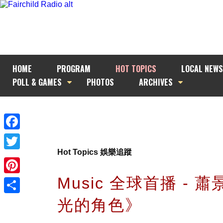
HOME
PROGRAM
HOT TOPICS
LOCAL NEWS
POLL & GAMES
PHOTOS
ARCHIVES
Facebook
Hot Topics 娛樂追蹤
Twitter
Music 全球首播 - 
Pinterest
光的角色》
Share