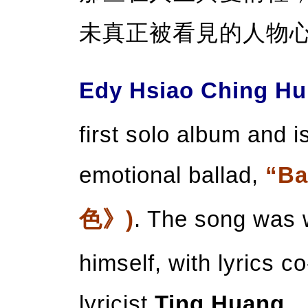
未真正被看見的人物
Edy Hsiao Ching H
first solo album and i
emotional ballad,
“Ba
色》)
. The song was 
himself, with lyrics 
lyricist
Ting Huang
.