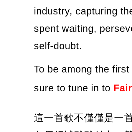
industry, capturing t
spent waiting, persev
self-doubt.
To be among the first
sure to tune in to
Fai
這一首歌不僅僅是一