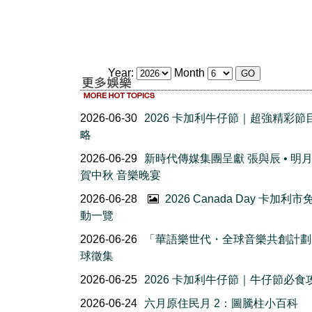
Year:
Month
2026-06-30
2026 卡加利牛仔節｜超強精彩節
略
2026-06-29
新時代傳媒集團呈獻 張與辰 • 明
賀中秋 音樂晚宴
2026-06-28
2026 Canada Day 卡加利
動一覽
2026-06-26
「華語樂世代・全球音樂共創計劃
球徵集
2026-06-25
2026 卡加利牛仔節｜牛仔節必食
2026-06-24
六月原住民月 2：圖騰柱小百科