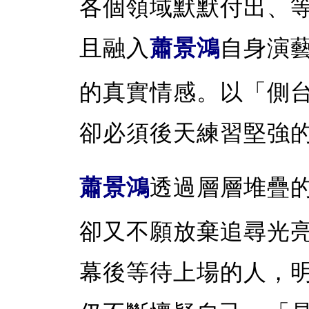
各個領域默默付出、
且融入
蕭景鴻
自身演
的真實情感。以「側
卻必須後天練習堅強
蕭景鴻
透過層層堆疊
卻又不願放棄追尋光
幕後等待上場的人，