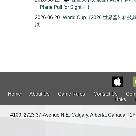
「Plane Pull for Sight」！
2026-06-20
World Cup《2026 世界盃》科
識
Home
About Us
Game Rules
Contact Us
Com
Links
#109, 2723 37-Avenue N.E. Calgary, Alberta, Canada T1