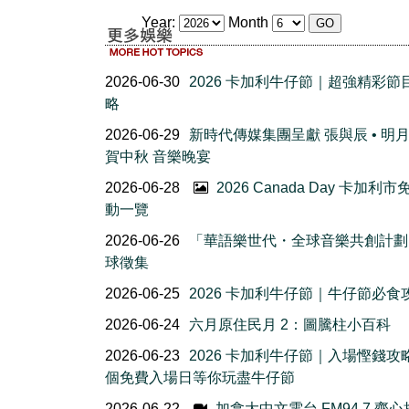
Year:
Month
2026-06-30
2026 卡加利牛仔節｜超強精彩節
略
2026-06-29
新時代傳媒集團呈獻 張與辰 • 明
賀中秋 音樂晚宴
2026-06-28
2026 Canada Day 卡加利
動一覽
2026-06-26
「華語樂世代・全球音樂共創計劃
球徵集
2026-06-25
2026 卡加利牛仔節｜牛仔節必食
2026-06-24
六月原住民月 2：圖騰柱小百科
2026-06-23
2026 卡加利牛仔節｜入場慳錢攻
個免費入場日等你玩盡牛仔節
2026-06-22
加拿大中文電台 FM94.7 齊