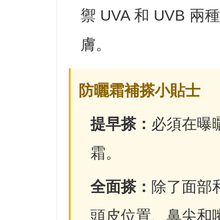
禦 UVA 和 UVB
膚。
防曬霜補搽小貼士
提早搽：
必須在曝曬
霜。
全面搽：
除了面部
頭皮位置、鼻尖和