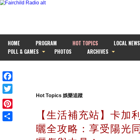
HOME
PROGRAM
HOT TOPICS
LOCAL NEWS
POLL & GAMES
PHOTOS
ARCHIVES
Facebook
Hot Topics 娛樂追蹤
Twitter
【生活補充站】卡加
Pinterest
曬全攻略：享受陽光
Share