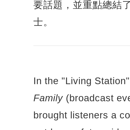
要話題，並重點總結
士。
In the "Living Statio
Family
(broadcast eve
brought listeners a 