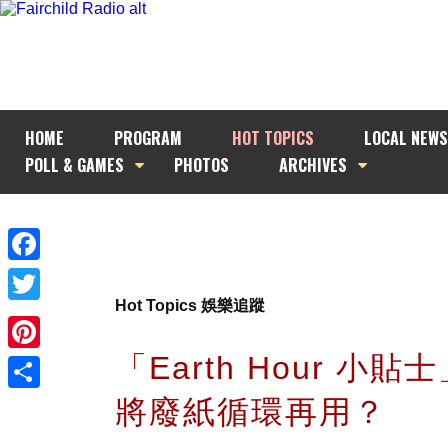
HOME
PROGRAM
HOT TOPICS
LOCAL NEWS
POLL & GAMES
PHOTOS
ARCHIVES
Facebook
Hot Topics 娛樂追蹤
Twitter
「Earth Hour 小貼
Pinterest
將廢紙循環再用？
Share