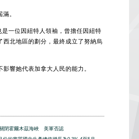
屆滿。
時也是一位因紐特人領袖，曾擔任因紐特
了西北地區的劃分，最終成立了努納烏
並不影響她代表加拿大人民的能力。
關閉霍爾木茲海峽 美軍否認