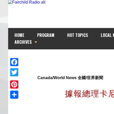
HOME
PROGRAM
HOT TOPICS
LOCAL 
ARCHIVES
Facebook
Canada/World News 全國/世界新聞
Twitter
據報總理卡
Pinterest
Share