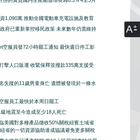
月份的實質國内生產總值增長為0.3% 4至5月
資1,090萬 推動全國電動車充電設施及教育
A
政府已重新掌控移民政策 未來數年仍需維持
tJet空服員發72小時罷工通知 最快週日停工影
打擊人口販運 收緊保釋並撥款335萬支援受
名失蹤的11歲男童身亡 遺體被發現於一條水
空服員工最快於本周日罷工
.1級地震至今造成至少18人死亡
臨美國對多種產品徵收50%關稅紐賓土域省
願意動用紐省的一切資源協助達成協議避免更多關稅