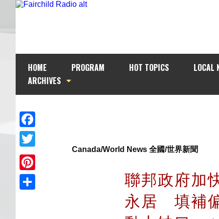
HOME
PROGRAM
HOT TOPICS
LOCAL 
ARCHIVES
Facebook
Canada/World News 全國/世界新聞
Twitter
聯邦政府加快
Pinterest
永居 填補
Share