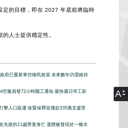
的目標，即在 2027 年底前將臨時
獻的人士提供穩定性。
政府已重新掌控移民政策 未來數年仍需維持
A
tJet空服員發72小時罷工通知 最快週日停工影
打擊人口販運 收緊保釋並撥款335萬支援受
名失蹤的11歲男童身亡 遺體被發現於一條水