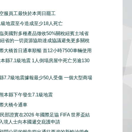
空服員工最快於本周日罷工
.1級地震至今造成至少18人死亡
臨美國對多種產品徵收50%關稅紐賓土域省
願意動用紐省的一切資源協助達成協議避免更多關稅
際大橋首日通車順暢 首12小時7500車輛使用
本縣7.1級地震 1人倒塌房屋中死亡另逾130
縣7.7級地震據報最少50人受傷 一個大型商場
熊本縣下午發生7.1級地震
際大橋今通車
部證實在2026 年國際足協 FIFA 世界盃結
的入境人士向本國遞交庇護申請
顧問公司的報告指出通往西岸的新輸油管會