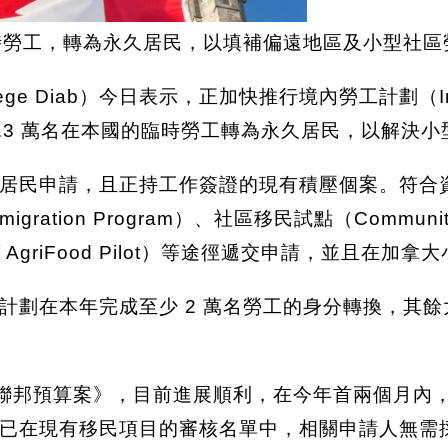
時勞工，轉為永久居民，以填補偏遠地區及小型社區
e Diab）今日表示，正加快推行境內勞工計劃（In-Canad
助 3.3 萬名在本國的臨時勞工轉為永久居民，以解
居民申請，且正持工作簽證的現有積壓個案。符合
igration Program）、社區移民試點（Community
ots / Agri­Food Pilot）等途徑遞交申請，並
劃在本年完成至少 2 萬名勞工的身分轉換，其餘大約
年聯邦預算案》，目前進展順利，在今年首兩個月內，已
已在現有移民項目的審核名單中，相關申請人無需