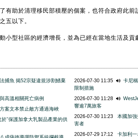
了有助於清理移民部積壓的個案，也符合政府此前設定
之五以下。
動小型社區的經濟增長，並為已經在當地生活及貢
法捕魚 揭52宗疑違規涉割鰭棄
2026-07-30 11:35
卡尼稱
限制措施
與高溫相關死亡病例
2026-07-30 11:28
Wes
響逾7萬旅客
方案文本禁止敵方通過海峽
2026-07-30 11:23
本國加強
忠於''保護加拿大乳製品產業的供
害者
2026-07-29 17:12
卡加利一
八成薩德導彈防禦系統攔截導