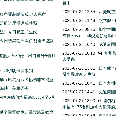
管中
2026-07-29 12:35
西捷航空
模空襲基輔造成17人死亡
2026-07-29 11:49
熊本縣7
擬定航道座標達成共識
2026-07-29 08:26
加拿大面
法》今日起正式生效
省長Susan Holt說她
今日或星期三與伊朗達成協議
2026-07-28 16:40
戈迪豪國
2026-07-28 16:18
九州熊
差擴大至39億 出口連升5個月
人受傷
2026-07-28 13:01
日本熊本
午和伊朗展開談判
發生爆炸多人失蹤
解除哈馬斯武裝協議非常滿意
2026-07-28 10:41
日本九州
海峽 美軍否認
2026-07-27 14:41
戈迪豪國
生產總值增長為0.3% 4至5月
2026-07-27 13:00
聯邦移民
束後有175名到加拿大觀賽
 推動全國電動車充電設施及教育
2026-07-27 10:36
道明經濟