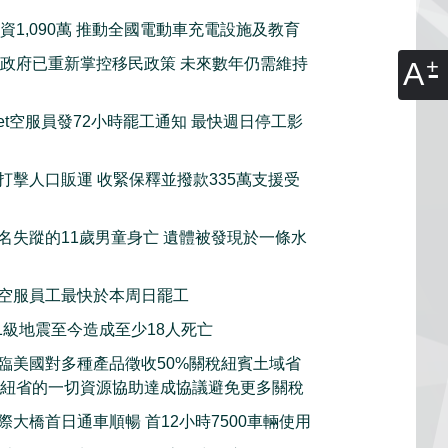
資1,090萬 推動全國電動車充電設施及教育
政府已重新掌控移民政策 未來數年仍需維持
A
tJet空服員發72小時罷工通知 最快週日停工影
打擊人口販運 收緊保釋並撥款335萬支援受
名失蹤的11歲男童身亡 遺體被發現於一條水
空服員工最快於本周日罷工
.1級地震至今造成至少18人死亡
臨美國對多種產品徵收50%關稅紐賓土域省
願意動用紐省的一切資源協助達成協議避免更多關稅
際大橋首日通車順暢 首12小時7500車輛使用