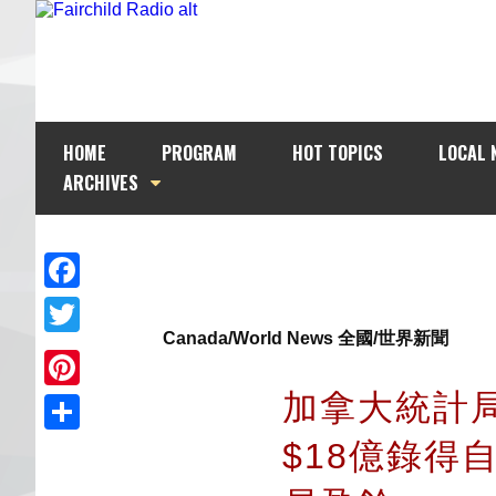
HOME
PROGRAM
HOT TOPICS
LOCAL 
ARCHIVES
Facebook
Canada/World News 全國/世界新聞
Twitter
加拿大統計
Pinterest
$18億錄得
Share