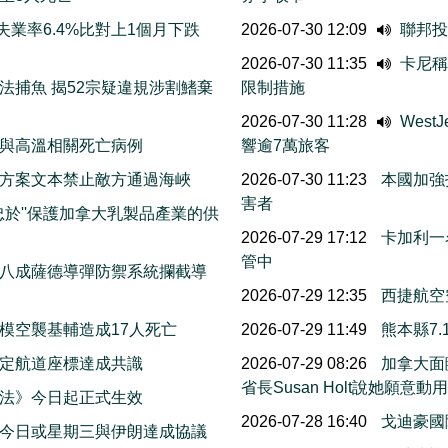
業率6.4%比對上1個月下跌
2026-07-30 12:09
聯邦投
2026-07-30 11:35
卡尼稱
法捕魚 揭52宗疑違規涉割鰭棄
限制措施
2026-07-30 11:28
Wes
與高溫相關死亡病例
響逾7萬旅客
方案文本禁止敵方通過海峽
2026-07-30 11:23
本國加強
害者
忠於''保護加拿大乳製品產業的供
2026-07-29 17:12
卡加利一
管中
八成薩德導彈防禦系統攔截導
2026-07-29 12:35
西捷航空
模空襲基輔造成17人死亡
2026-07-29 11:49
熊本縣7
擬定航道座標達成共識
2026-07-29 08:26
加拿大面
省長Susan Holt說她
法》今日起正式生效
2026-07-28 16:40
戈迪豪國
今日或星期三與伊朗達成協議