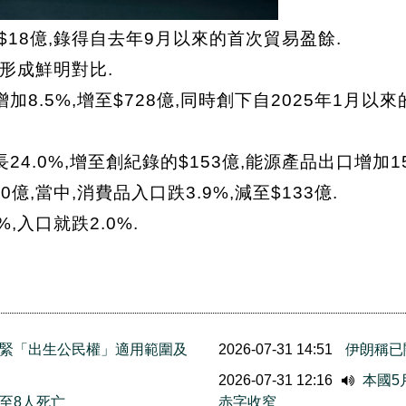
$18億,錄得自去年9月以來的首次貿易盈餘.
,形成鮮明對比.
8.5%,增至$728億,同時創下自2025年1月
.0%,增至創紀錄的$153億,能源產品出口增加15.
0億,當中,消費品入口跌3.9%,減至$133億.
,入口就跌2.0%.
緊「出生公民權」適用範圍及
2026-07-31 14:51
伊朗稱已
2026-07-31 12:16
本國5
至8人死亡
赤字收窄