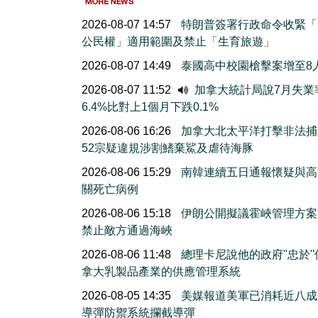
2026-08-07 14:57
特朗普簽署行政命令收緊「
公民權」適用範圍及禁止「生育旅遊」
2026-08-07 14:49
泰國高中校園槍擊案增至8
2026-08-07 11:52
加拿大統計局說7月失業
6.4%比對上1個月下跌0.1%
2026-08-06 16:26
加拿大北太平洋打擊非法捕
52宗疑違規涉割鰭棄鯊及虐待海豚
2026-08-06 15:29
南韓連續五日通報懷疑與高
關死亡病例
2026-08-06 15:18
伊朗公開擬議霍峽管理方案
禁止敵方通過海峽
2026-08-06 11:48
總理卡尼說他的政府''忠於'
拿大乳製品產業的供應管理系統
2026-08-05 14:35
美媒報道美軍已消耗近八成
導彈防禦系統攔截導彈