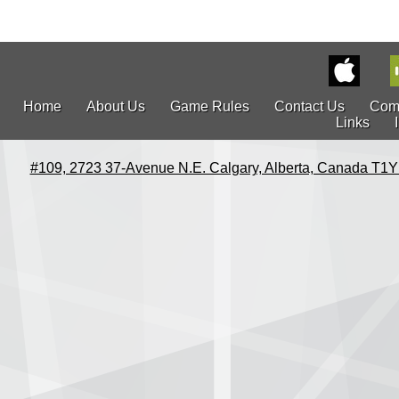
Home
About Us
Game Rules
Contact Us
Com
Links
#109, 2723 37-Avenue N.E. Calgary, Alberta, Canada T1