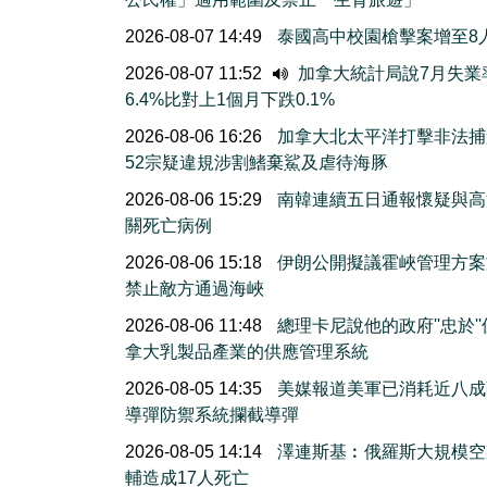
2026-08-07 14:49
泰國高中校園槍擊案增至8
2026-08-07 11:52
加拿大統計局說7月失業
6.4%比對上1個月下跌0.1%
2026-08-06 16:26
加拿大北太平洋打擊非法捕
52宗疑違規涉割鰭棄鯊及虐待海豚
2026-08-06 15:29
南韓連續五日通報懷疑與高
關死亡病例
2026-08-06 15:18
伊朗公開擬議霍峽管理方案
禁止敵方通過海峽
2026-08-06 11:48
總理卡尼說他的政府''忠於'
拿大乳製品產業的供應管理系統
2026-08-05 14:35
美媒報道美軍已消耗近八成
導彈防禦系統攔截導彈
2026-08-05 14:14
澤連斯基︰俄羅斯大規模空
輔造成17人死亡