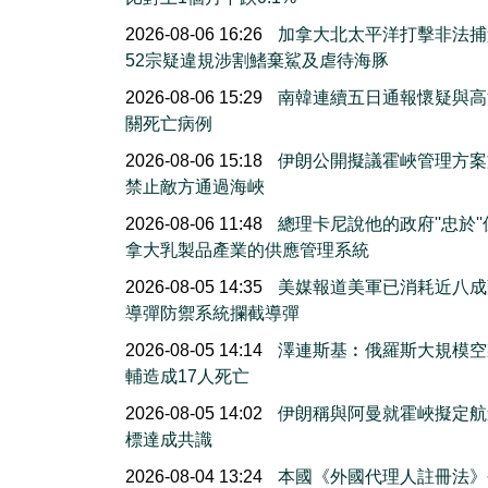
2026-08-06 16:26
加拿大北太平洋打擊非法捕
52宗疑違規涉割鰭棄鯊及虐待海豚
2026-08-06 15:29
南韓連續五日通報懷疑與高
關死亡病例
2026-08-06 15:18
伊朗公開擬議霍峽管理方案
禁止敵方通過海峽
2026-08-06 11:48
總理卡尼說他的政府''忠於'
拿大乳製品產業的供應管理系統
2026-08-05 14:35
美媒報道美軍已消耗近八成
導彈防禦系統攔截導彈
2026-08-05 14:14
澤連斯基︰俄羅斯大規模空
輔造成17人死亡
2026-08-05 14:02
伊朗稱與阿曼就霍峽擬定航
標達成共識
2026-08-04 13:24
本國《外國代理人註冊法》