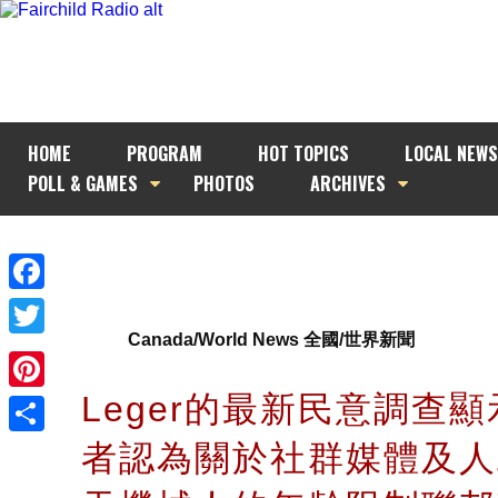
HOME
PROGRAM
HOT TOPICS
LOCAL NEWS
POLL & GAMES
PHOTOS
ARCHIVES
Facebook
Canada/World News 全國/世界新聞
Twitter
Leger的最新民意調查顯
Pinterest
者認為關於社群媒體及人
Share