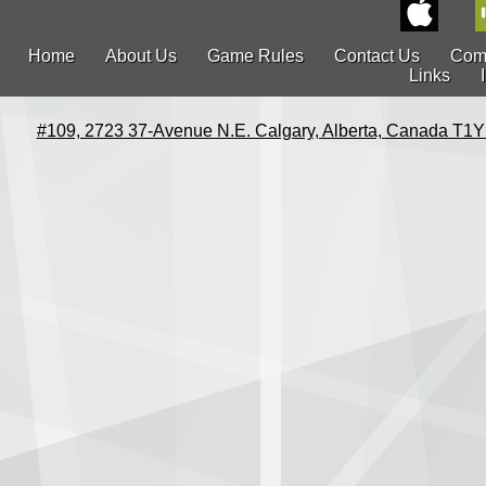
Home
About Us
Game Rules
Contact Us
Com
Links
#109, 2723 37-Avenue N.E. Calgary, Alberta, Canada T1