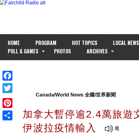
HOME
PROGRAM
HOT TOPICS
LOCAL NEWS
POLL & GAMES
PHOTOS
ARCHIVES
Facebook
Canada/World News 全國/世界新聞
Twitter
加拿大暫停逾2.4萬旅遊
Pinterest
伊波拉疫情輸入
Share