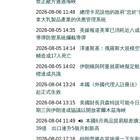
禁止敵方通過海峽
2026-08-06 11:48
總理卡尼說他的政府''忠於'
拿大乳製品產業的供應管理系統
2026-08-05 14:35
美媒報道美軍已消耗近八成
導彈防禦系統攔截導彈
2026-08-05 14:14
澤連斯基︰俄羅斯大規模空
輔造成17人死亡
2026-08-05 14:02
伊朗稱與阿曼就霍峽擬定航
標達成共識
2026-08-04 13:24
本國《外國代理人註冊法》
起正式生效
2026-08-04 13:15
美國財長貝森特說可能今日
期三與伊朗達成協議以開放霍爾木茲海峽
2026-08-04 11:49
本國6月商品貿易順差擴
39億 出口連升5個月創新高
2026-08-02 17:16
特朗普將在當地週一下午和