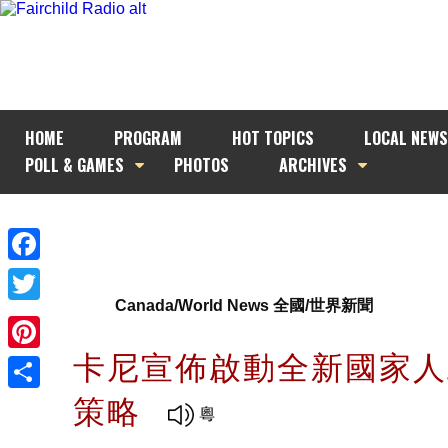
HOME
PROGRAM
HOT TOPICS
LOCAL NEWS
POLL & GAMES
PHOTOS
ARCHIVES
Facebook
Canada/World News 全國/世界新聞
Twitter
卡尼宣佈啟動全新國家人
Pinterest
策略
Share