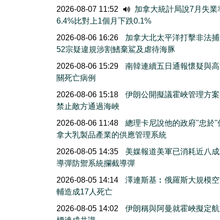
2026-08-07 11:52
加拿大統計局說7月失業
6.4%比對上1個月下跌0.1%
2026-08-06 16:26
加拿大北太平洋打擊非法捕
52宗疑違規涉割鰭棄鯊及虐待海豚
2026-08-06 15:29
南韓連續五日通報懷疑與高
關死亡病例
2026-08-06 15:18
伊朗公開擬議霍峽管理方案
禁止敵方通過海峽
2026-08-06 11:48
總理卡尼說他的政府''忠於'
拿大乳製品產業的供應管理系統
2026-08-05 14:35
美媒報道美軍已消耗近八成
導彈防禦系統攔截導彈
2026-08-05 14:14
澤連斯基︰俄羅斯大規模空
輔造成17人死亡
2026-08-05 14:02
伊朗稱與阿曼就霍峽擬定航