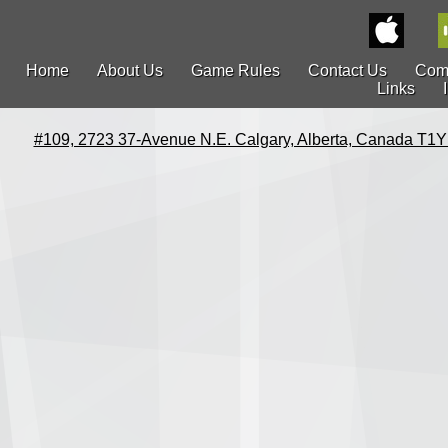
Home
About Us
Game Rules
Contact Us
Com
Links
#109, 2723 37-Avenue N.E. Calgary, Alberta, Canada T1