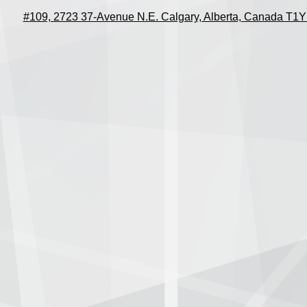
#109, 2723 37-Avenue N.E. Calgary, Alberta, Canada T1