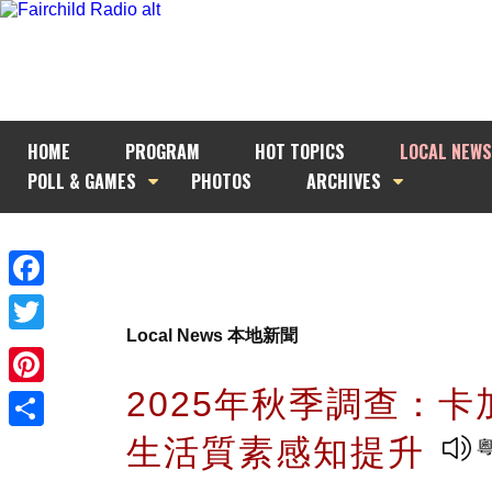
HOME
PROGRAM
HOT TOPICS
LOCAL NEWS
POLL & GAMES
PHOTOS
ARCHIVES
Facebook
Local News 本地新聞
Twitter
2025年秋季調查：卡
Pinterest
生活質素感知提升
Share