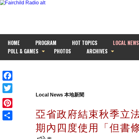
HOME
PROGRAM
HOT TOPICS
LOCAL NEWS
POLL & GAMES
PHOTOS
ARCHIVES
Facebook
Local News 本地新聞
Twitter
亞省政府結束秋季立
Pinterest
期內四度使用「但書
Share