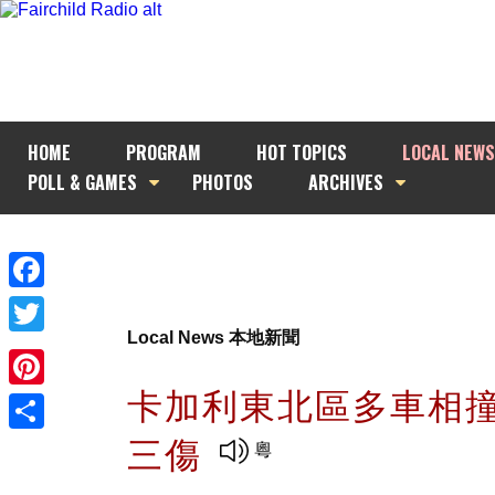
HOME
PROGRAM
HOT TOPICS
LOCAL NEWS
POLL & GAMES
PHOTOS
ARCHIVES
Facebook
Local News 本地新聞
Twitter
卡加利東北區多車相
Pinterest
三傷
Share