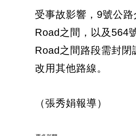
受事故影響，9號公路介乎2
Road之間，以及564號
Road之間路段需封
改用其他路線。
（張秀娟報導）