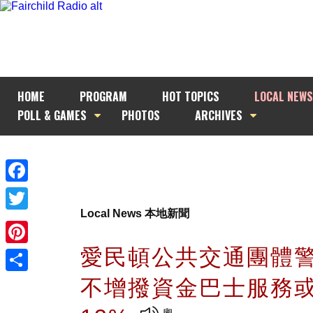
HOME
PROGRAM
HOT TOPICS
LOCAL NEWS
POLL & GAMES
PHOTOS
ARCHIVES
Facebook
Local News 本地新聞
Twitter
愛民頓公共交通團體
Pinterest
不增撥資金巴士服務
Share