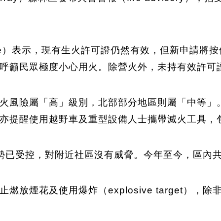
ildfire）表示，現有生火許可證仍然有效，但新申
呼籲民眾極度小心用火。除營火外，未持有效許可
火風險屬「高」級別，北部部分地區則屬「中等」
亦提醒使用越野車及重型設備人士攜帶滅火工具，
勢已受控，對附近社區沒有威脅。今年至今，區內共
放煙花及使用爆炸（explosive target），