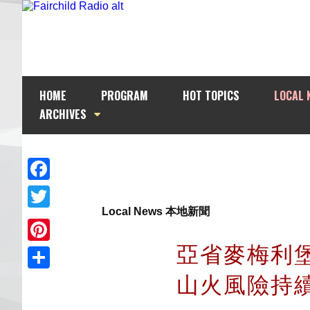
HOME
PROGRAM
HOT TOPICS
LOCAL 
ARCHIVES
Facebook
Local News 本地新聞
Twitter
亞省麥梅利
Pinterest
山火風險持
Share