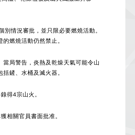
請將按個別情況審批，並只限必要燃燒活動。
證的燃燒活動仍然禁止。
。當局警告，炎熱及乾燥天氣可能令山
包括鏟、水桶及滅火器。
錄得4宗山火。
除非獲相關官員書面批准。