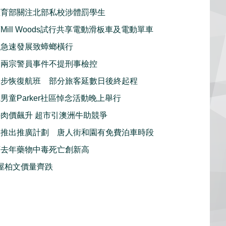
教育部關注北部私校涉體罰學生
Mill Woods試行共享電動滑板車及電動單車
利急速發展致蟑螂橫行
：兩宗警員事件不提刑事檢控
逐步恢復航班 部分旅客延數日後終起程
男童Parker社區悼念活動晚上舉行
肉價飆升 超市引澳洲牛助競爭
利推出推廣計劃 唐人街和園有免費泊車時段
頓去年藥物中毒死亡創新高
屋柏文價量齊跌