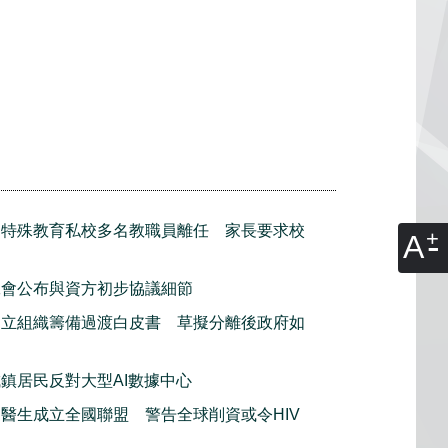
利特殊教育私校多名教職員離任 家長要求校
A
工會公布與資方初步協議細節
獨立組織籌備過渡白皮書 草擬分離後政府如
鎮居民反對大型AI數據中心
醫生成立全國聯盟 警告全球削資或令HIV