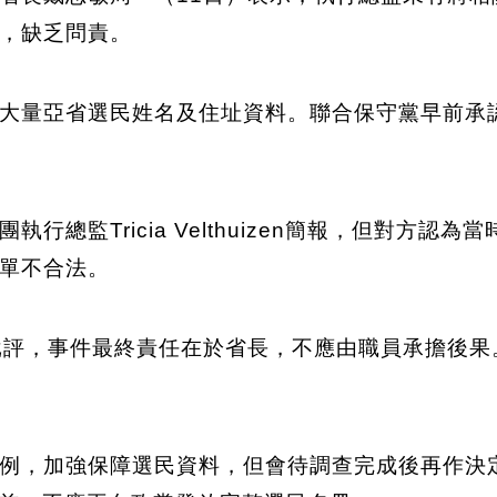
，缺乏問責。
大量亞省選民姓名及住址資料。聯合保守黨早前承認
行總監Tricia Velthuizen簡報，但對方
單不合法。
choli批評，事件最終責任在於省長，不應由職員承擔
例，加強保障選民資料，但會待調查完成後再作決定。