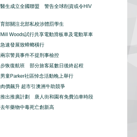
醫生成立全國聯盟 警告全球削資或令HIV
教育部關注北部私校涉體罰學生
Mill Woods試行共享電動滑板車及電動單車
利急速發展致蟑螂橫行
：兩宗警員事件不提刑事檢控
逐步恢復航班 部分旅客延數日後終起程
男童Parker社區悼念活動晚上舉行
肉價飆升 超市引澳洲牛助競爭
利推出推廣計劃 唐人街和園有免費泊車時段
頓去年藥物中毒死亡創新高