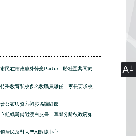
A
市民在市政廳外悼念Parker 盼社區共同療
利特殊教育私校多名教職員離任 家長要求校
工會公布與資方初步協議細節
獨立組織籌備過渡白皮書 草擬分離後政府如
鎮居民反對大型AI數據中心