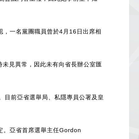
，一名黨團職員曾於4月16日出席相
認為當時未見異常，因此未有向省長辦公室匯
後果。目前亞省選舉局、私隱專員公署及皇
亞省首席選舉主任Gordon