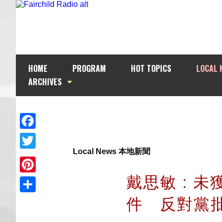
HOME
PROGRAM
HOT TOPICS
LOCAL 
ARCHIVES
Facebook
Local News 本地新聞
Twitter
戴思敏 : 
Pinterest
件 反對黨
Share