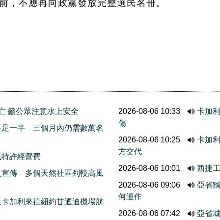
措施前，不應再向政黨發放完整選民名冊。
亡 籲公眾注意水上安全
2026-08-06 10:33
卡加利
傷
不足一半 三個月內仍需數萬名
2026-08-06 10:25
卡加
方交代
氣特許經營費
2026-08-06 10:01
西捷
火宣傳 多個天然社區列較高風
2026-08-06 09:06
亞省
何運作
性卡加利來往紐約甘迺迪機場航
2026-08-06 07:42
亞省城