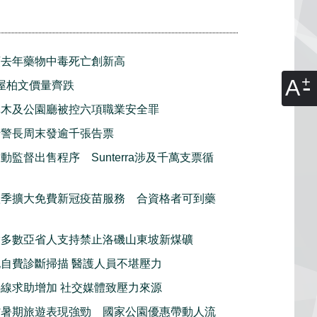
頓去年藥物中毒死亡創新高
A
屋柏文價量齊跌
林木及公園廳被控六項職業安全罪
騎警長周末發逾千張告票
動監督出售程序 Sunterra涉及千萬支票循
秋季擴大免費新冠疫苗服務 合資格者可到藥
指多數亞省人支持禁止洛磯山東坡新煤礦
自費診斷掃描 醫護人員不堪壓力
線求助增加 社交媒體致壓力來源
省暑期旅遊表現強勁 國家公園優惠帶動人流