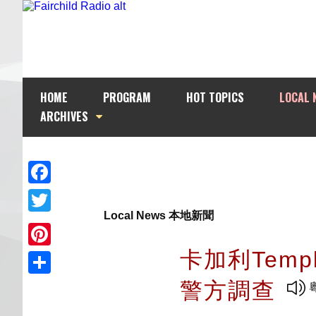
HOME
PROGRAM
HOT TOPICS
LOCAL 
ARCHIVES
Facebook
Local News 本地新聞
Twitter
卡加利Tem
Pinterest
警方調查
Share