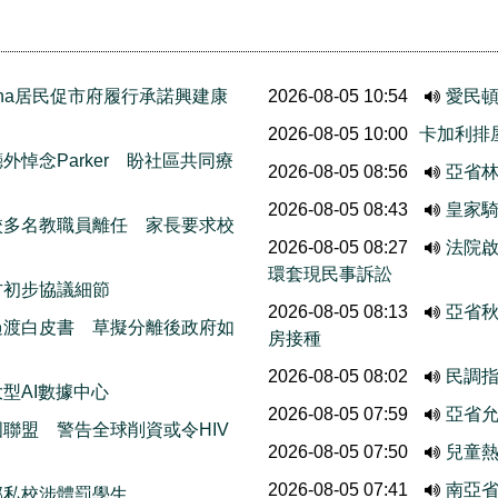
thcona居民促市府履行承諾興建康
2026-08-05 10:54
愛民
2026-08-05 10:00
卡加利排
悼念Parker 盼社區共同療
2026-08-05 08:56
亞省
2026-08-05 08:43
皇家
校多名教職員離任 家長要求校
2026-08-05 08:27
法院啟
環套現民事訴訟
方初步協議細節
2026-08-05 08:13
亞省
過渡白皮書 草擬分離後政府如
房接種
2026-08-05 08:02
民調
型AI數據中心
2026-08-05 07:59
亞省允
聯盟 警告全球削資或令HIV
2026-08-05 07:50
兒童熱
2026-08-05 07:41
南亞
部私校涉體罰學生