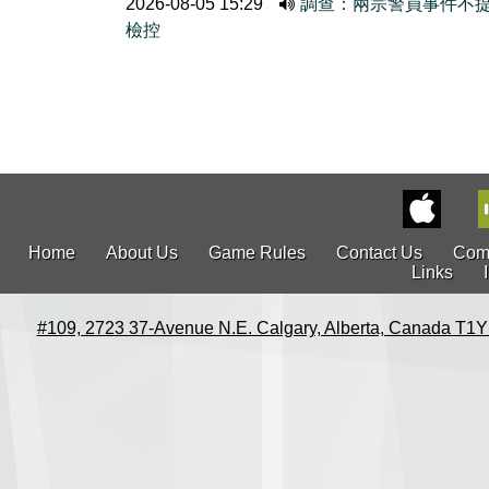
2026-08-05 15:29
調查：兩宗警員事件不
檢控
Home
About Us
Game Rules
Contact Us
Com
Links
#109, 2723 37-Avenue N.E. Calgary, Alberta, Canada T1