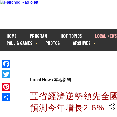
HOME
PROGRAM
HOT TOPICS
LOCAL NEWS
POLL & GAMES
PHOTOS
ARCHIVES
Facebook
Local News 本地新聞
Twitter
亞省經濟逆勢領先全國
Pinterest
預測今年增長2.6%
Share