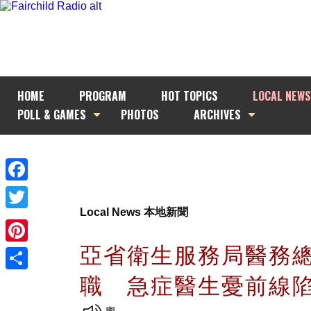
HOME
PROGRAM
HOT TOPICS
LOCAL NEWS
POLL & GAMES
PHOTOS
ARCHIVES
Facebook
Local News 本地新聞
Twitter
亞省衛生服務局醫務
Pinterest
職 急症醫生憂前線
Share