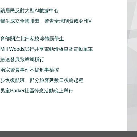
鎮居民反對大型AI數據中心
醫生成立全國聯盟 警告全球削資或令HIV
教育部關注北部私校涉體罰學生
Mill Woods試行共享電動滑板車及電動單車
利急速發展致蟑螂橫行
：兩宗警員事件不提刑事檢控
逐步恢復航班 部分旅客延數日後終起程
男童Parker社區悼念活動晚上舉行