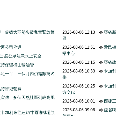
願 促擴大弱勢失蹤兒童緊急警
2026-08-06 12:13
亞省新
區
貨運公司停運
2026-08-06 11:51
愛民頓
樂中心
亡 籲公眾注意水上安全
2026-08-06 11:15
亞省
支持保留橫山輸油管
2026-08-06 10:33
卡加利
不足一半 三個月內仍需數萬名
傷
2026-08-06 10:25
卡加
氣特許經營費
方交代
火宣傳 多個天然社區列較高風
2026-08-06 10:01
西捷
2026-08-06 09:06
亞省
性卡加利來往紐約甘迺迪機場航