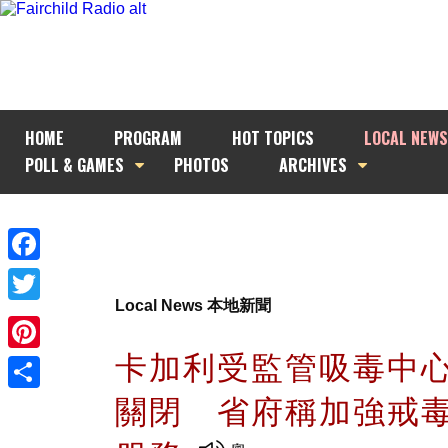
HOME
PROGRAM
HOT TOPICS
LOCAL NEWS
POLL & GAMES
PHOTOS
ARCHIVES
Facebook
Local News 本地新聞
Twitter
卡加利受監管吸毒中
Pinterest
關閉 省府稱加強戒
Share