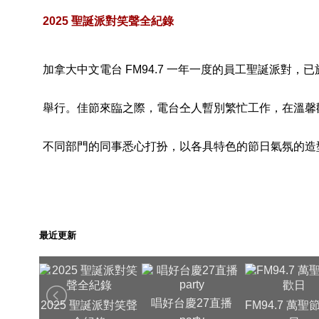
2025 聖誕派對笑聲全紀錄
加拿大中文電台 FM94.7 一年一度的員工聖誕派對，已於 12 月
舉行。佳節來臨之際，電台仝人暫別繁忙工作，在溫馨
不同部門的同事悉心打扮，以各具特色的節日氣氛的造
最近更新
唱好台慶27直播
晚宴暨春
2025 聖誕派對笑聲
FM94.7 萬聖