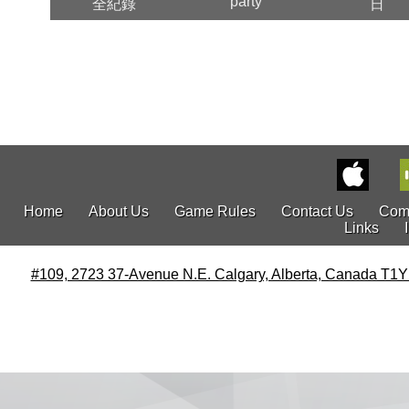
party
全紀錄
日
Home
About Us
Game Rules
Contact Us
Com
Links
#109, 2723 37-Avenue N.E. Calgary, Alberta, Canada T1