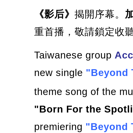
《影后》
揭開序幕。
重首播，敬請鎖定收
Taiwanese group
Acc
new single
"Beyond 
theme song of the muc
"Born For the Spotl
premiering
"Beyond 