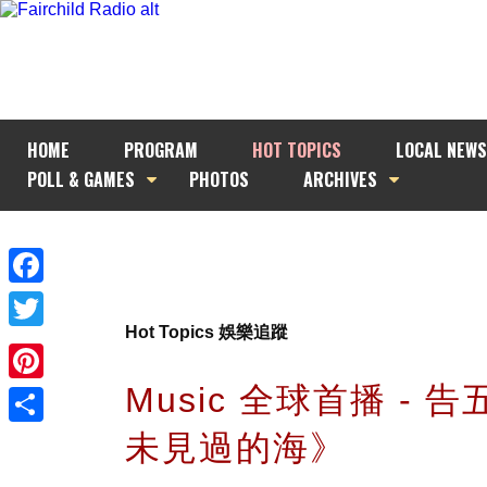
HOME
PROGRAM
HOT TOPICS
LOCAL NEWS
POLL & GAMES
PHOTOS
ARCHIVES
Facebook
Hot Topics 娛樂追蹤
Twitter
Music 全球首播 - 
Pinterest
未見過的海》
Share