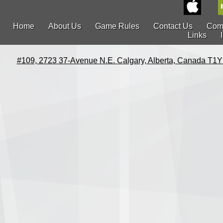
Home
About Us
Game Rules
Contact Us
Com
Links
#109, 2723 37-Avenue N.E. Calgary, Alberta, Canada T1