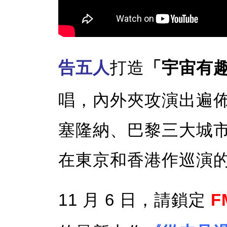
告五人
打造
「宇宙有
唱，內外夾攻演出遍
塞隆納、巴黎三大城
在東京和香港作巡演
11 月 6 日，請鎖定
F