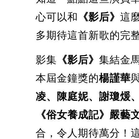
心可以和
《影后》
這
多期待這首新歌的完
影集
《影后》
集結金
本屆金鐘獎的
楊謹華
凌、陳庭妮、謝瓊煖
《俗女養成記》嚴藝
合，令人期待萬分！