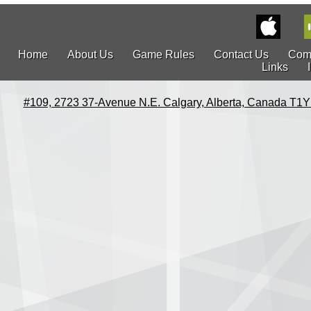
Home
About Us
Game Rules
Contact Us
Com
Links
#109, 2723 37-Avenue N.E. Calgary, Alberta, Canada T1