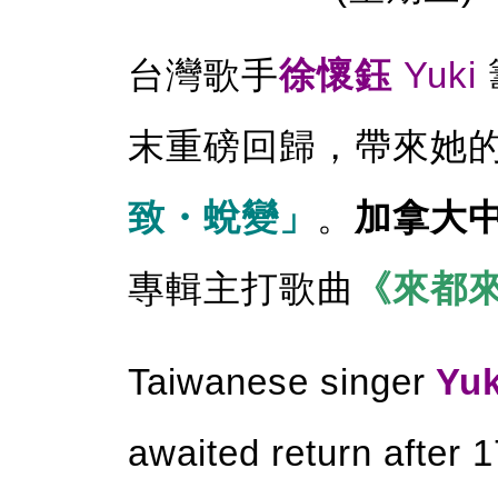
台灣歌手
徐懷鈺
Yuki
末重磅回歸，帶來她的
致・蛻變」
。
加拿大
專輯主打歌曲
《來都
Taiwanese singer
Yuk
awaited return after 1