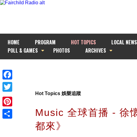
HOME
PROGRAM
HOT TOPICS
LOCAL NEWS
POLL & GAMES
PHOTOS
ARCHIVES
Facebook
Hot Topics 娛樂追蹤
Twitter
Music 全球首播 - 
Pinterest
都來》
Share