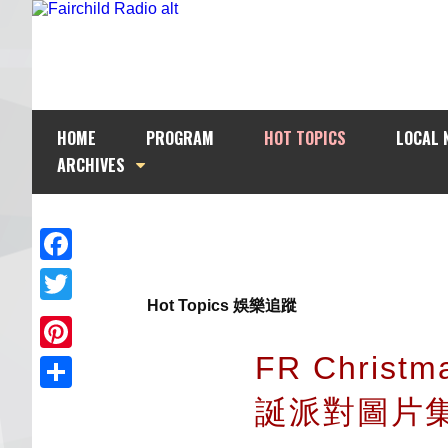
HOME
PROGRAM
HOT TOPICS
LOCAL 
ARCHIVES
Facebook
Hot Topics 娛樂追蹤
Twitter
FR Chris
Pinterest
誕派對圖片
Share