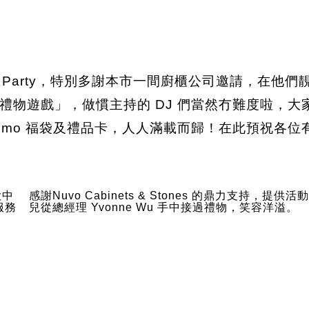
 Party，特別多謝本市一間廚櫃公司邀請，在他們靚靚
禮物遊戲」，做慣主持的 DJ 們當然冇難度啦，
momo 福袋及禮品卡，人人滿載而歸！在此預祝各
大中
感謝Nuvo Cabinets & Stones 的鼎力支持
服務
兒從總經理 Yvonne Wu 手中接過禮物，笑容洋溢。