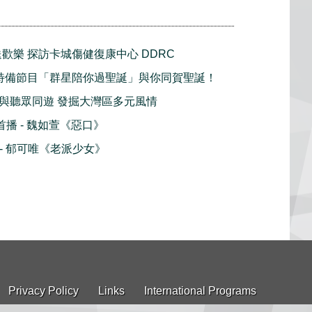
樂送歡樂 探訪卡城傷健復康中心 DDRC
mas 特備節目「群星陪你過聖誕」與你同賀聖誕！
N 與聽眾同遊 發掘大灣區多元風情
球首播 - 魏如萱《惡口》
播 - 郁可唯《老派少女》
Privacy Policy
Links
International Programs