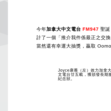
今年
加拿大中文電台
FM947
聖誕
計了一個「推介我件係最正之交換
當然還有幸運大抽獎，贏取 Oo
Joyce康蕎（左）效力加拿
文電台廿五載，獲頒發長期
紀念狀。