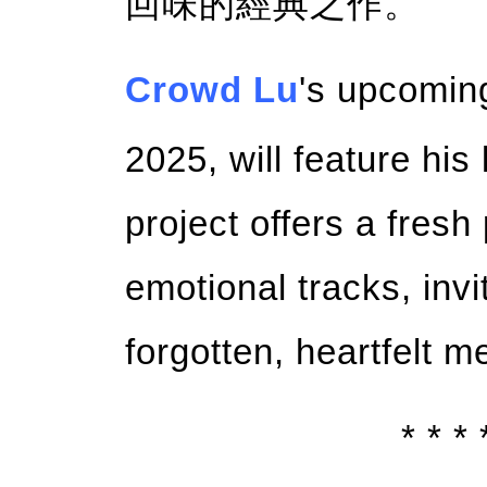
回味的經典之作。
Crowd Lu
's upcoming
2025, will feature his
project offers a fres
emotional tracks, invi
forgotten, heartfelt m
* * * 