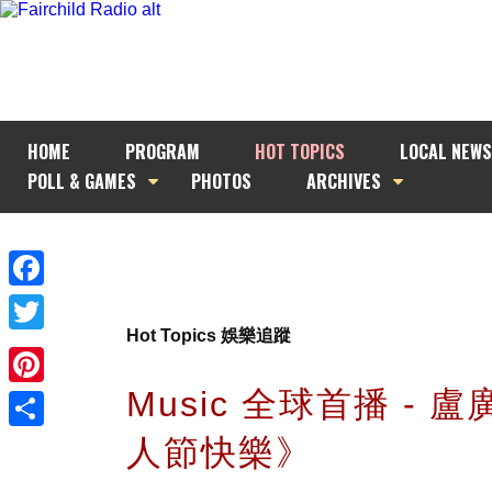
HOME
PROGRAM
HOT TOPICS
LOCAL NEWS
POLL & GAMES
PHOTOS
ARCHIVES
Facebook
Hot Topics 娛樂追蹤
Twitter
Music 全球首播 - 
Pinterest
人節快樂》
Share