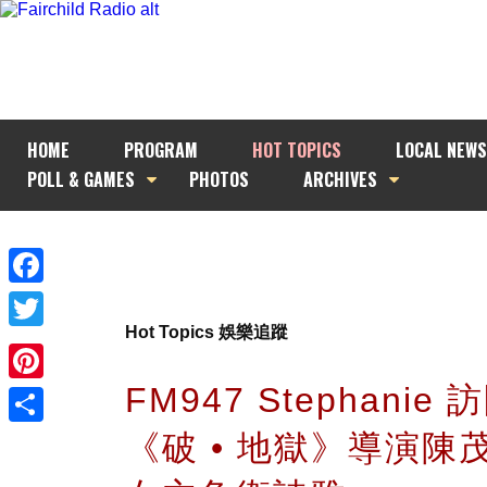
HOME
PROGRAM
HOT TOPICS
LOCAL NEWS
POLL & GAMES
PHOTOS
ARCHIVES
Facebook
Hot Topics 娛樂追蹤
Twitter
FM947 Stephanie
Pinterest
《破 • 地獄》導演陳
Share