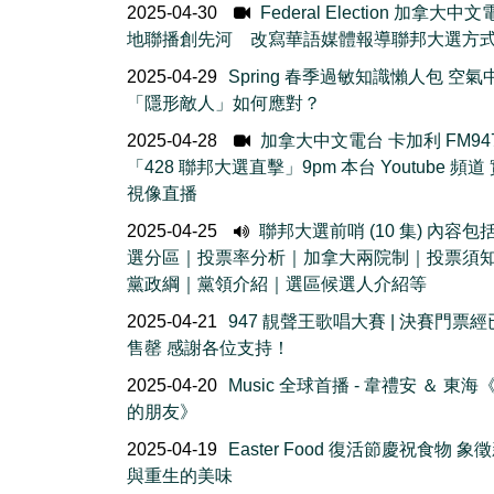
2025-04-30
Federal Election 加拿大中
地聯播創先河 改寫華語媒體報導聯邦大選方
2025-04-29
Spring 春季過敏知識懶人包 空氣
「隱形敵人」如何應對？
2025-04-28
加拿大中文電台 卡加利 FM94
「428 聯邦大選直擊」9pm 本台 Youtube 頻道
視像直播
2025-04-25
聯邦大選前哨 (10 集) 內容包
選分區｜投票率分析｜加拿大兩院制｜投票須
黨政綱｜黨領介紹｜選區候選人介紹等
2025-04-21
947 靚聲王歌唱大賽 | 決賽門票
售罄 感謝各位支持！
2025-04-20
Music 全球首播 - 韋禮安 ＆ 東海
的朋友》
2025-04-19
Easter Food 復活節慶祝食物 象
與重生的美味