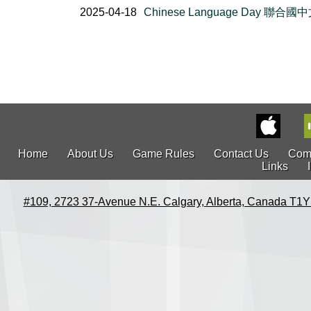
2025-04-18
Chinese Language Day 聯合國
Home
About Us
Game Rules
Contact Us
Com
Links
#109, 2723 37-Avenue N.E. Calgary, Alberta, Canada T1