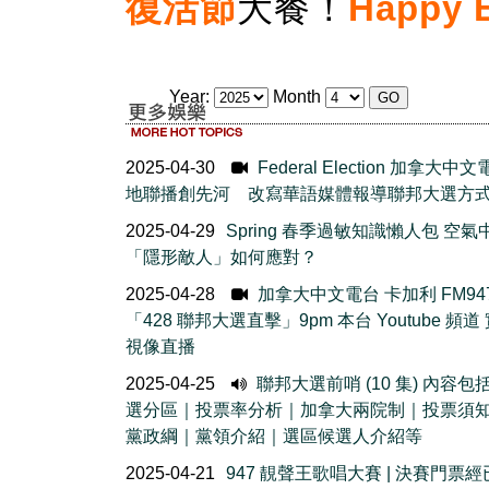
復活節
大餐！
Happy 
Year:
Month
2025-04-30
Federal Election 加拿大中
地聯播創先河 改寫華語媒體報導聯邦大選方
2025-04-29
Spring 春季過敏知識懶人包 空氣
「隱形敵人」如何應對？
2025-04-28
加拿大中文電台 卡加利 FM94
「428 聯邦大選直擊」9pm 本台 Youtube 頻道
視像直播
2025-04-25
聯邦大選前哨 (10 集) 內容包
選分區｜投票率分析｜加拿大兩院制｜投票須
黨政綱｜黨領介紹｜選區候選人介紹等
2025-04-21
947 靚聲王歌唱大賽 | 決賽門票