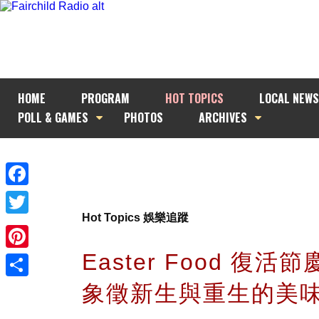
HOME
PROGRAM
HOT TOPICS
LOCAL NEWS
POLL & GAMES
PHOTOS
ARCHIVES
Facebook
Hot Topics 娛樂追蹤
Twitter
Easter Food 復活
Pinterest
象徵新生與重生的美
Share