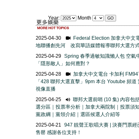
Year:
Month
2025-04-30
Federal Election 加拿大中
地聯播創先河 改寫華語媒體報導聯邦大選方
2025-04-29
Spring 春季過敏知識懶人包 空氣
「隱形敵人」如何應對？
2025-04-28
加拿大中文電台 卡加利 FM94
「428 聯邦大選直擊」9pm 本台 Youtube 頻道
視像直播
2025-04-25
聯邦大選前哨 (10 集) 內容包
選分區｜投票率分析｜加拿大兩院制｜投票須
黨政綱｜黨領介紹｜選區候選人介紹等
2025-04-21
947 靚聲王歌唱大賽 | 決賽門票
售罄 感謝各位支持！