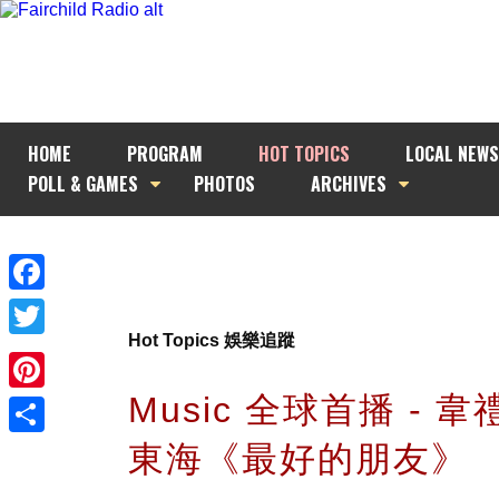
HOME
PROGRAM
HOT TOPICS
LOCAL NEWS
POLL & GAMES
PHOTOS
ARCHIVES
Facebook
Hot Topics 娛樂追蹤
Twitter
Music 全球首播 - 韋
Pinterest
東海《最好的朋友》
Share