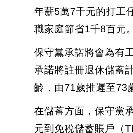
年薪5萬7千元的打工
職家庭節省1千8百元
保守黨承諾將會為有
承諾將註冊退休儲蓄計
齡，由71歲推遲至73
在儲蓄方面，保守黨
元到免稅儲蓄賬戶（T