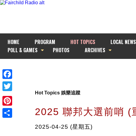
HOME
PROGRAM
HOT TOPICS
LOCAL NEWS
POLL & GAMES
PHOTOS
ARCHIVES
Facebook
Hot Topics 娛樂追蹤
Twitter
2025 聯邦大選前哨 (
Pinterest
Share
2025-04-25 (星期五)