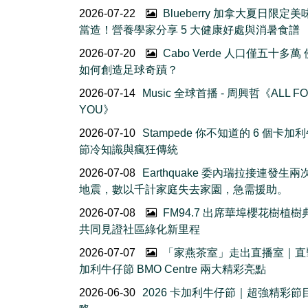
2026-07-22
Blueberry 加拿大夏日限定美
當造！營養學家分享 5 大健康好處與消暑食譜
2026-07-20
Cabo Verde 人口僅五十多萬
如何創造足球奇蹟？
2026-07-14
Music 全球首播 - 周興哲《ALL F
YOU》
2026-07-10
Stampede 你不知道的 6 個卡加
節冷知識與瘋狂傳統
2026-07-08
Earthquake 委內瑞拉接連發生
地震，數以千計家庭失去家園，急需援助。
2026-07-08
FM94.7 出席華埠櫻花樹植
共同見證社區綠化新里程
2026-07-07
「家燕茶室」走出直播室｜直
加利牛仔節 BMO Centre 兩大精彩亮點
2026-06-30
2026 卡加利牛仔節｜超強精彩節