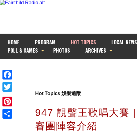
HOME
PROGRAM
HOT TOPICS
LOCAL NEWS
POLL & GAMES
PHOTOS
ARCHIVES
Facebook
Hot Topics 娛樂追蹤
Twitter
947 靚聲王歌唱大賽 
Pinterest
審團陣容介紹
Share