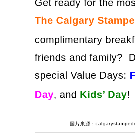
Get ready for the mos
The Calgary Stamp
complimentary breakfa
friends and family? D
special Value Days:
Day
, and
Kids’ Day
!
圖片來源：calgarystamped