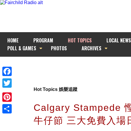
HOME
PROGRAM
HOT TOPICS
LOCAL NEWS
POLL & GAMES
PHOTOS
ARCHIVES
Facebook
Hot Topics 娛樂追蹤
Twitter
Calgary Stamped
Pinterest
牛仔節 三大免費入場
Share