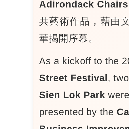
Adirondack Ch
共藝術作品，藉由
華揭開序幕。
As a kickoff to the 
Street Festival
, tw
Sien Lok Park
were 
presented by the
Ca
Business Improve