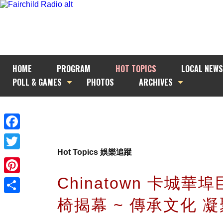
HOME
PROGRAM
HOT TOPICS
LOCAL NEWS
POLL & GAMES
PHOTOS
ARCHIVES
Facebook
Hot Topics 娛樂追蹤
Twitter
Chinatown 卡城華
Pinterest
椅揭幕 ~ 傳承文化 
Share