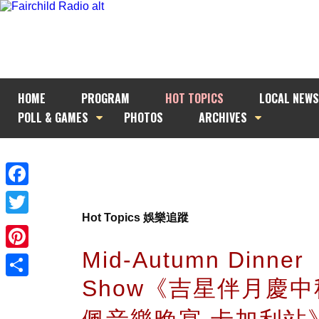
HOME
PROGRAM
HOT TOPICS
LOCAL NEWS
POLL & GAMES
PHOTOS
ARCHIVES
Facebook
Hot Topics 娛樂追蹤
Twitter
Mid-Autumn Dinner
Pinterest
Show《吉星伴月慶中
Share