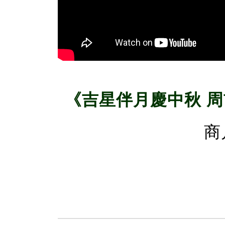
《吉星伴月慶中秋 
商