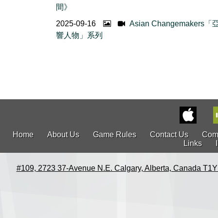
間》
2025-09-16
Asian Changemakers
響人物」系列
Home
About Us
Game Rules
Contact Us
Com
Links
#109, 2723 37-Avenue N.E. Calgary, Alberta, Canada T1