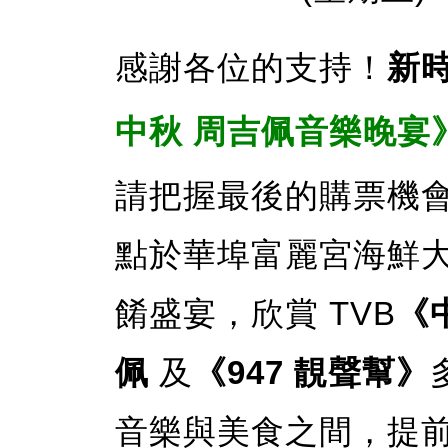
感謝各位的支持！
新
中秋 周吉佩音樂晚宴
請把握最後的購票機會！9
點於華埠富麗宮海鮮
餚盛宴，欣賞 TVB
《
佩
及
《947 靚聲幫》
音樂與美食之間，提