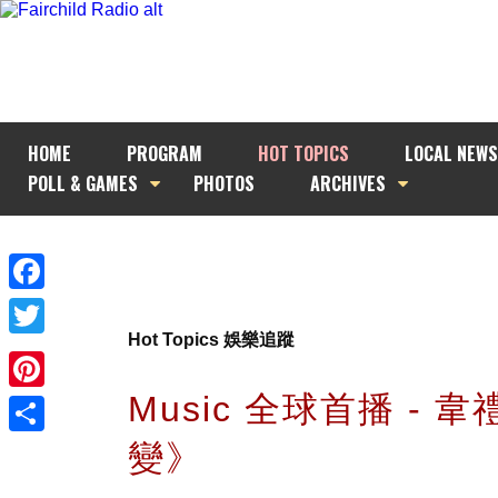
HOME
PROGRAM
HOT TOPICS
LOCAL NEWS
POLL & GAMES
PHOTOS
ARCHIVES
Facebook
Hot Topics 娛樂追蹤
Twitter
Music 全球首播 - 
Pinterest
變》
Share