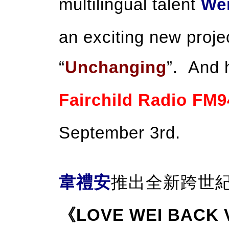
multilingual talent
We
an exciting new proj
“
Unchanging
”. And h
Fairchild Radio FM9
September 3rd.
韋禮安
推出全新跨世紀
《LOVE WEI BACK 