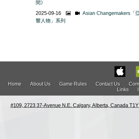
間》
2025-09-16
Asian Changemakers
響人物」系列
Home
About Us
Game Rules
Contact Us
Com
Links
#109, 2723 37-Avenue N.E. Calgary, Alberta, Canada T1