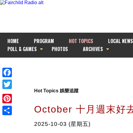
HOME
PROGRAM
HOT TOPICS
LOCAL NEWS
POLL & GAMES
PHOTOS
ARCHIVES
Facebook
Hot Topics 娛樂追蹤
Twitter
October 十月週末好去
Pinterest
Share
2025-10-03 (星期五)