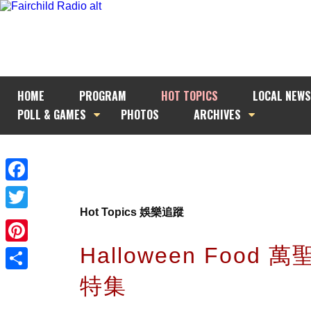
HOME
PROGRAM
HOT TOPICS
LOCAL NEWS
POLL & GAMES
PHOTOS
ARCHIVES
Facebook
Hot Topics 娛樂追蹤
Twitter
Halloween Food 
Pinterest
特集
Share