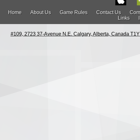
Home
About Us
Game Rules
Contact Us
Com
Links
#109, 2723 37-Avenue N.E. Calgary, Alberta, Canada T1