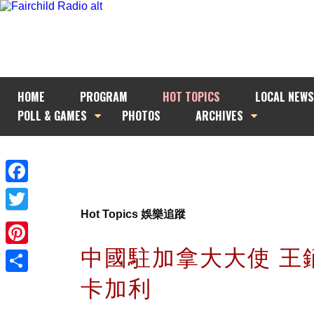
HOME
PROGRAM
HOT TOPICS
LOCAL NEWS
POLL & GAMES
PHOTOS
ARCHIVES
Facebook
Hot Topics 娛樂追蹤
Twitter
中國駐加拿大大使 王
Pinterest
卡加利
Share