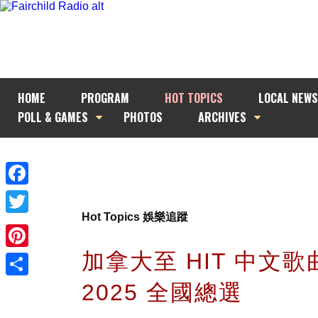
HOME
PROGRAM
HOT TOPICS
LOCAL NEWS
POLL & GAMES
PHOTOS
ARCHIVES
Facebook
Hot Topics 娛樂追蹤
Twitter
加拿大至 HIT 中文
Pinterest
2025 全國總選
Share