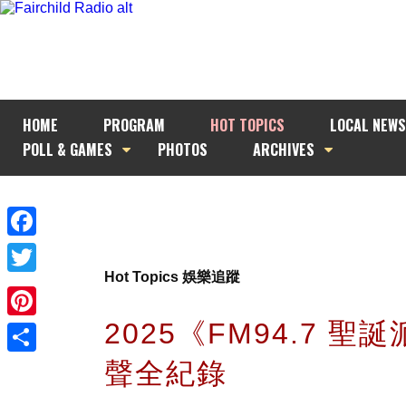
HOME
PROGRAM
HOT TOPICS
LOCAL NEWS
POLL & GAMES
PHOTOS
ARCHIVES
Facebook
Hot Topics 娛樂追蹤
Twitter
2025《FM94.7 聖
Pinterest
聲全紀錄
Share