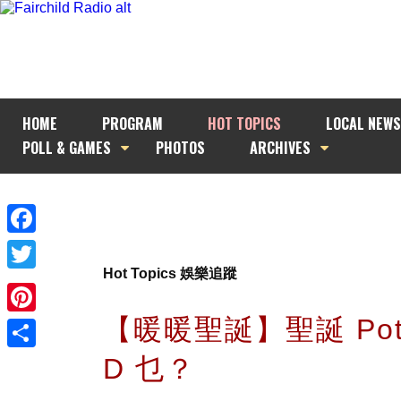
HOME
PROGRAM
HOT TOPICS
LOCAL NEWS
POLL & GAMES
PHOTOS
ARCHIVES
Facebook
Hot Topics 娛樂追蹤
Twitter
【暖暖聖誕】聖誕 Potl
Pinterest
D 乜？
Share