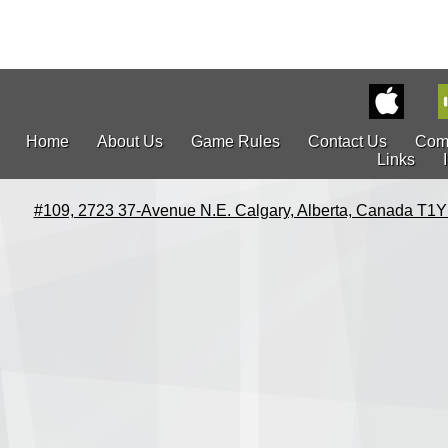
Home
About Us
Game Rules
Contact Us
Com
Links
#109, 2723 37-Avenue N.E. Calgary, Alberta, Canada T1