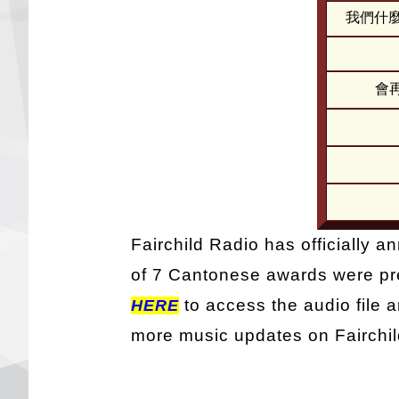
我們什麼都不
會再見
Fairchild Radio has officially
of 7 Cantonese awards were pre
to access the audio file a
HERE
more music updates on Fairchil