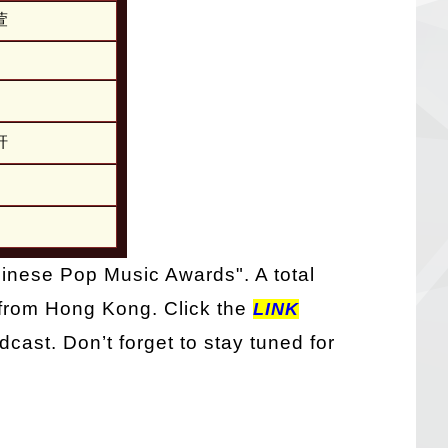
萱
軒
hinese Pop Music Awards". A total
 from Hong Kong. Click the
LINK
cast. Don’t forget to stay tuned for