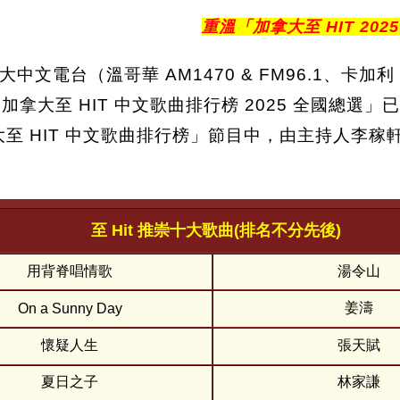
重溫「加拿大至 HIT 20
電台（溫哥華 AM1470 & FM96.1、卡加利 
主辦的「加拿大至 HIT 中文歌曲排行榜 2025 全國
大至 HIT 中文歌曲排行榜」節目中，由主持人李稼軒揭
至 Hit 推崇十大歌曲(排名不分先後)
用背脊唱情歌
湯令山
姜濤
On a Sunny Day
懷疑人生
張天賦
夏日之子
林家謙