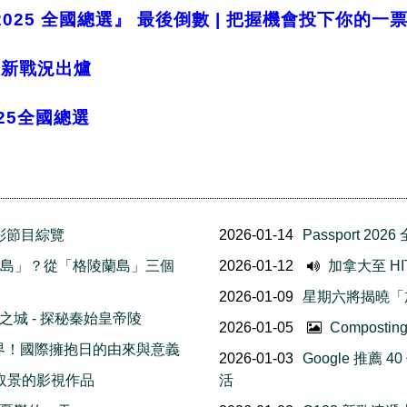
2025 全國總選』 最後倒數 | 把握機會投下你的一
 最新戰況出爐
025全國總選
華精彩節目綜覽
2026-01-14
Passport 2
叫「綠島」？從「格陵蘭島」三個
2026-01-12
加拿大至 HI
2026-01-09
星期六將揭曉「加
城 - 探秘秦始皇帝陵
2026-01-05
Compost
全世界！國際擁抱日的由來與意義
2026-01-03
Google 推薦
利取景的影視作品
活