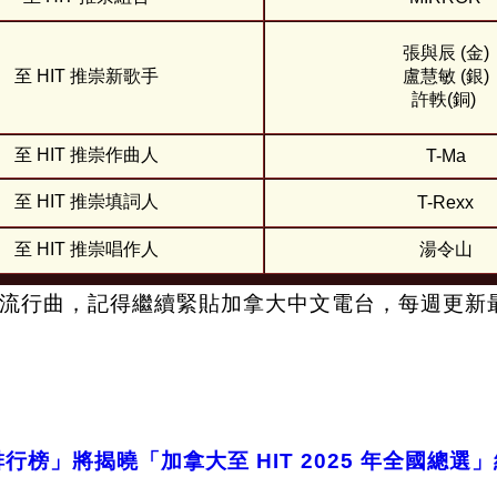
張與辰 (金)
至 HIT 推崇新歌手
盧慧敏 (銀)
許軼(銅)
至 HIT 推崇作曲人
T-Ma
至 HIT 推崇填詞人
T-Rexx
至 HIT 推崇唱作人
湯令山
流行曲，記得繼續緊貼加拿大中文電台，每週更新
排行榜」將揭曉「加拿大至 HIT 2025 年全國總選