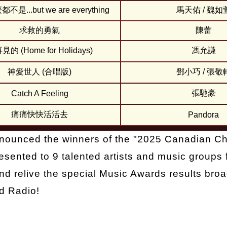
是...but we are everything
馬天佑 / 魏如
求救的勇氣
陳蕾
的 (Home for Holidays)
馮允謙
神愛世人 (合唱版)
鄧小巧 / 張敬
張馳豪
Catch A Feeling
痛痛快快活活去
Pandora
 announced the winners of the "2025 Canadian C
sented to 9 talented artists and music groups
nd relive the special Music Awards results broad
d Radio!