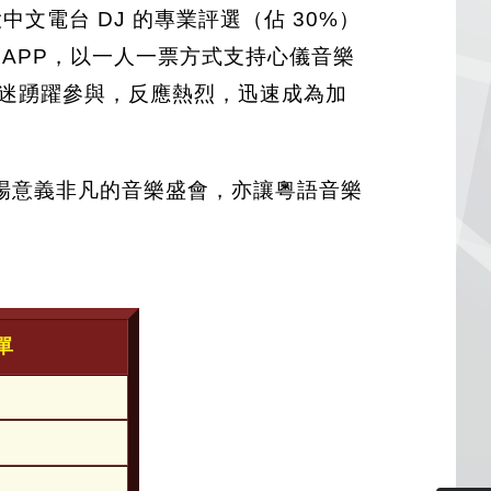
文電台 DJ 的專業評選（佔 30%）
R APP，以一人一票方式支持心儀音樂
地的樂迷踴躍參與，反應熱烈，迅速成為加
場意義非凡的音樂盛會，亦讓粵語音樂
單