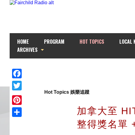
HOME
PROGRAM
HOT TOPICS
LOCAL 
ARCHIVES
Facebook
Hot Topics 娛樂追蹤
Twitter
加拿大至 HI
Pinterest
整得獎名單 
Share