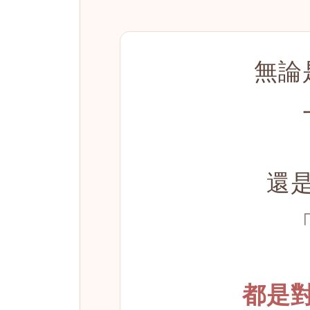
無論
還
都是