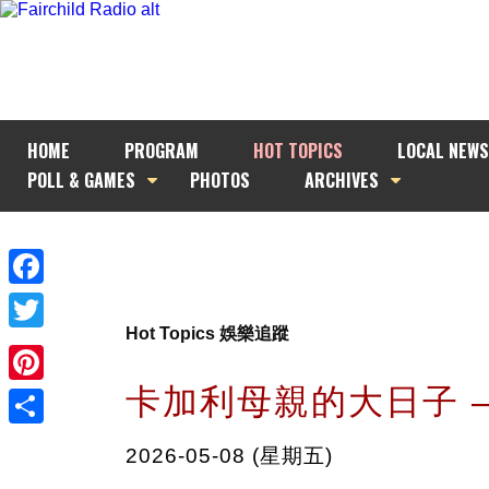
HOME
PROGRAM
HOT TOPICS
LOCAL NEWS
POLL & GAMES
PHOTOS
ARCHIVES
Facebook
Hot Topics 娛樂追蹤
Twitter
卡加利母親的大日子 –
Pinterest
Share
2026-05-08 (星期五)