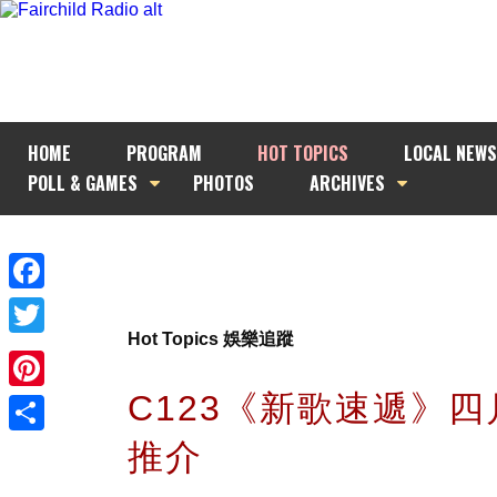
HOME
PROGRAM
HOT TOPICS
LOCAL NEWS
POLL & GAMES
PHOTOS
ARCHIVES
Facebook
Hot Topics 娛樂追蹤
Twitter
C123《新歌速遞》
Pinterest
推介
Share