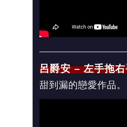
呂爵安 – 左手拖
甜到漏的戀愛作品。