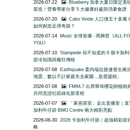
2026-07-22
Blueberry 加拿大夏日限定美
當造！營養學家分享 5 大健康好處與消暑食譜
2026-07-20
Cabo Verde 人口僅五十多萬
如何創造足球奇蹟？
2026-07-14
Music 全球首播 - 周興哲《ALL F
YOU》
2026-07-10
Stampede 你不知道的 6 個卡加
節冷知識與瘋狂傳統
2026-07-08
Earthquake 委內瑞拉接連發生
地震，數以千計家庭失去家園，急需援助。
2026-07-08
FM94.7 出席華埠櫻花樹植
共同見證社區綠化新里程
2026-07-07
「家燕茶室」走出直播室｜直
加利牛仔節 BMO Centre 兩大精彩亮點
2026-06-30
2026 卡加利牛仔節｜超強精彩節
略